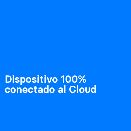
Dispositivo 100%
conectado al Cloud