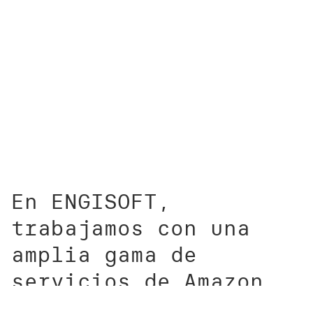
En ENGISOFT,
trabajamos con una
amplia gama de
servicios de Amazon
Web Services (AWS),